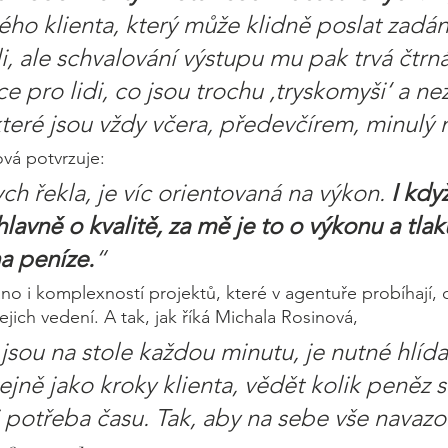
ého klienta, který může klidně poslat zadán
i, ale schvalování výstupu mu pak trvá čtrná
ce pro lidi, co jsou trochu ‚tryskomyši‘ a n
teré jsou vždy včera, předevčírem, minulý m
vá potvrzuje: 
h řekla, je víc orientovaná na výkon. 
I kdy
hlavně o kvalitě, za mě je to o výkonu a tlaku
na peníze.
“ 
o i komplexností projektů, které v agentuře probíhají, 
jejich vedení. A tak, jak říká Michala Rosinová, 
jsou na stole každou minutu, je nutné hlída
tejně jako kroky klienta, vědět kolik peněz st
j potřeba času. Tak, aby na sebe vše navazo