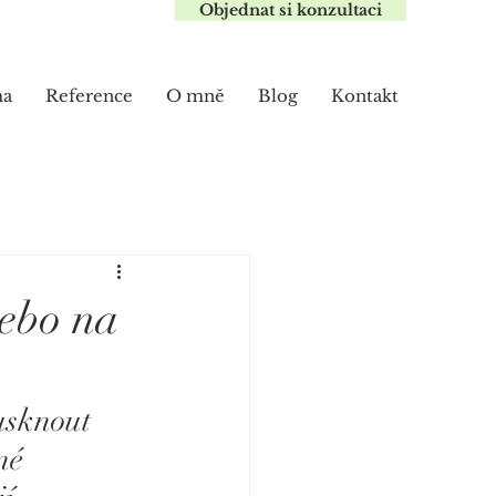
Objednat si konzultaci
ma
Reference
O mně
Blog
Kontakt
nebo na
usknout 
né 