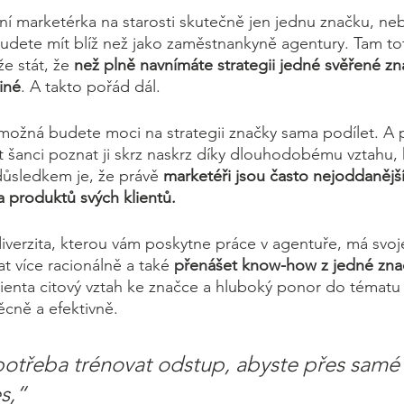
ní marketérka na starosti skutečně jen jednu značku, nebo
udete mít blíž než jako zaměstnankyně agentury. Tam toti
že stát, že 
než plně navnímáte strategii jedné svěřené zn
iné
. A takto pořád dál. 
 možná budete moci na strategii značky sama podílet. A 
šanci poznat ji skrz naskrz díky dlouhodobému vztahu, kt
důsledkem je, že právě 
marketéři jsou často nejoddanějš
 produktů svých klientů.
 diverzita, kterou vám poskytne práce v agentuře, má svoj
 více racionálně a také 
přenášet know-how z jedné zna
ienta citový vztah ke značce a hluboký ponor do tématu z
ěcně a efektivně. 
 potřeba trénovat odstup, abyste přes samé
s,“ 