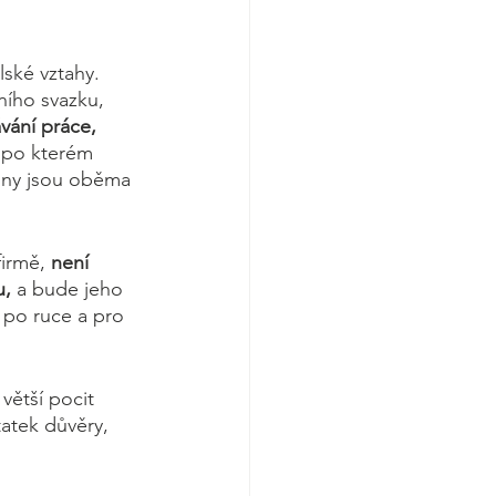
lské vztahy. 
ního svazku, 
vání práce, 
 po kterém 
liny jsou oběma 
irmě, 
není 
u,
 a bude jeho 
 po ruce a pro 
větší pocit 
atek důvěry, 