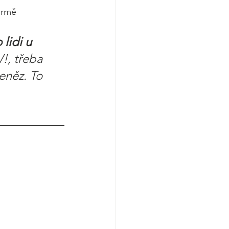
irmě 
lidi u 
, třeba 
eněz. To 