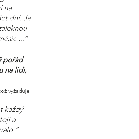
í na 
ct dní. Je 
ezaleknou 
ěsíc ...“ 
ž pořád 
 na lidi, 
což vyžaduje 
t každý 
ojí a 
valo.“