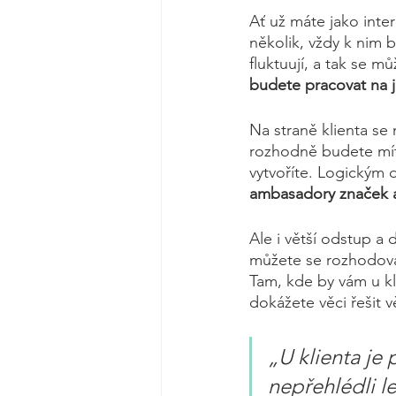
Ať už máte jako inter
několik, vždy k nim b
fluktuují, a tak se mů
budete pracovat na j
Na straně klienta se
rozhodně budete mít 
vytvoříte. Logickým 
ambasadory značek a
Ale i větší odstup a
můžete se rozhodovat
Tam, kde by vám u kl
dokážete věci řešit v
„U klienta je
nepřehlédli le