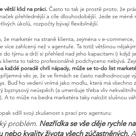
e větší klid na práci.
 Často to tak je prostě proto, že prác
ček přehlednější a cíle dlouhodobější. Jede se méně 
livých úkolů, rozpočty bývají flexibilnější. 
m, že marketér na straně klienta, zejména v e-commerce,
 více zahlcený než v agentuře. Ta totiž většinou nějak
ce do týmu a drží si přehled nad jeho kapacitami (i když 
u klienta to takto profesionálně podchyceno nebývá. Ze
na každé poradě chrlí nápady, může se to-do list marketé
nepříjemná věc je, že ve firmách se často nadhodnocuje v
ys. Buď ho vedení vnímá jako modlu, která má všechno z
rý byznysový neúspěch (a umenšuje třeba vliv nekvalitní
 A to může na bedra marketéra taky naložit slušnou váh
pak sdílí svoji zkušenost s prací pro agenturu: 
ký problém. 
Nezřídka se vše děje rychle na
pu nebo kvality života všech zúčastněných.
 A