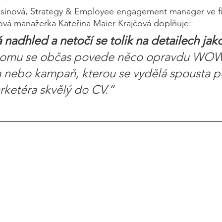
osinová, Strategy & Employee engagement manager ve f
ová manažerka Kateřina Maier Krajčová doplňuje: 
nadhled a netočí se tolik na detailech jako 
tomu se občas povede něco opravdu WOW!
a nebo kampaň, kterou se vydělá spousta p
rketéra skvělý do CV.“