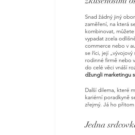
zkušenostmi os
Snad žádný jiný obor 
zaměření, na která s
kombinovat, můžete 
vypadat zcela odlišně
commerce nebo v autom
se říci, její „vývojo
rodinné firmě nebo v 
do celé věci vnáší r
džungli marketingu s
Další dilema, které mu
kariérní poradkyně s
zřejmý. Já ho přitom
Jedna srdcovka