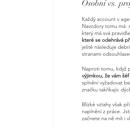
Osobní vs. pro
Každý account v agent
Navzdory tomu má  sp
který má svá pravidla
které se odehrává 
ještě následuje debr
stranami odsouhlas
Naproti tomu, když p
výjimkou, že vám šéf
splnění vyžadovat be
značku takříkajíc dý
Blízké vztahy však p
naplnění z práce. Js
začnete na ně mít i vl