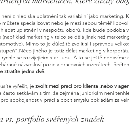
třílených markeťaček, které zažily oboj
není z hlediska uplatnění tak variabilní jako marketing.
e můžete specializovat nebo je mezi sebou téměř libovol
hledat uplatnění v nespočtu oborů, kde bude podoba vaš
 (například marketing v telco se dělá jinak než marketing
otive). Mimo to je důležité zvolit si i správnou velikost
vý stupeň“.Něco jiného je totiž dělat marketing v korporátu
rychle se rozvíjejícím start-upu. A to se ještě nebavíme 
ozhárané názvosloví pozic v pracovních inzerátech. Sečte
e ztratíte jedna dvě
.
síte vyřešit, je 
zvolit mezi prací pro klienta ,nebo v age
e často setkávám s tím, že zejména juniorkám není tenhle
 pro spokojenost v práci a pocit smyslu pokládám za vel
 vs. portfolio svěřených značek