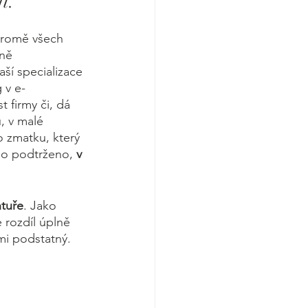
í.
 Kromě všech 
ně 
í specializace 
 v e-
 firmy či, dá 
, v malé 
o zmatku, který 
no podtrženo, 
v 
ntuře
. Jako 
 rozdíl úplně 
mi podstatný. 