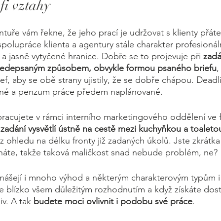
fi vztahy
uře vám řekne, že jeho prací je udržovat s klienty přáte
olupráce klienta a agentury stále charakter profesionál
 a jasně vytyčené hranice. Dobře se to projevuje při 
zadá
předepsaným způsobem, obvykle formou psaného briefu
,
ief, aby se obě strany ujistily, že se dobře chápou. Dead
ené a penzum práce předem naplánované. 
racujete v rámci interního marketingového oddělení ve f
 zadání vysvětlí ústně na cestě mezi kuchyňkou a toaleto
z ohledu na délku fronty již zadaných úkolů. Jste zkrátka
cháte, takže taková maličkost snad nebude problém, ne? 
řinášejí i mnoho výhod a některým charakterovým typům i 
te blízko všem důležitým rozhodnutím a když získáte dost
iv. A tak 
budete moci ovlivnit i podobu své práce
. 