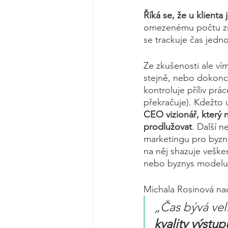
Říká se, že u klienta j
omezenému počtu zna
se trackuje čas jednot
Ze zkušenosti ale ví
stejně, nebo dokonce
kontroluje příliv prá
překračuje). Kdežto 
CEO vizionář, který 
prodlužovat
. Další 
marketingu pro byzn
na něj shazuje veške
nebo byznys modelu).
Michala Rosinová nao
„Čas bývá vel
kvality výstu