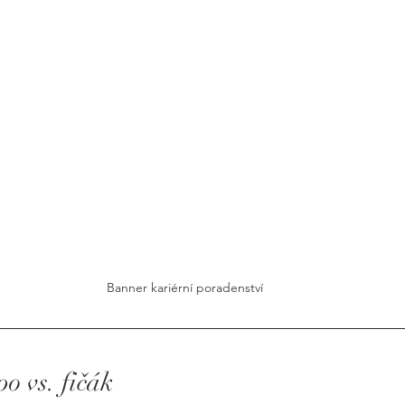
Banner kariérní poradenství
o vs. fičák