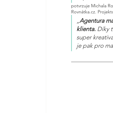
potvrzuje Michala R
Rovnátka.cz. Projekt
„
Agentura má 
klienta. 
Díky 
super kreativ
je pak pro ma