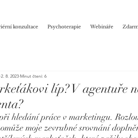
iérní konzultace
Psychoterapie
Webináře
Zdar
2. 8. 2023
Minut čtení: 6
rkeťákovi líp? V agentuře 
enta?
při hledání práce v marketingu. Rozlo
omůže moje zevrubné srovnání doplně