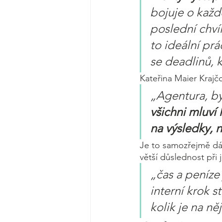
bojuje o každ
poslední chvíl
to ideální prá
se deadlinů, k
Kateřina Maier Krajčo
„Agentura, byc
všichni mluví 
na výsledky, 
Je to samozřejmě dán
větší důslednost při 
„čas a peníze 
interní krok s
kolik je na ně