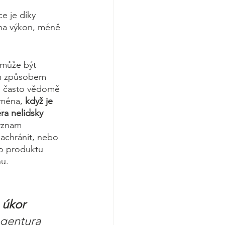
e je díky 
na výkon, méně 
 může být 
ým způsobem 
je často vědomě 
jména, 
když je 
ra nelidsky 
ýznam 
achránit, nebo 
ho produktu 
u. 
 úkor 
gentura 