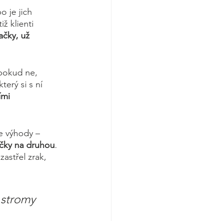
 je jich 
ž klienti 
ačky, už 
pokud ne, 
erý si s ní 
ími 
e výhody – 
čky na druhou
. 
astřel zrak, 
 stromy 