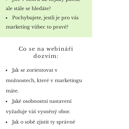
ale stále se hledáte?
Pochybujete, jestli je pro vás
marketing vůbec to pravé?
Co se na webináři
dozvím:
​Jak se zorientovat v
možnostech, které v marketingu
máte.
Jaké osobnostní nastavení
vyžaduje váš vysněný obor.
Jak o sobě zjistit ty správné