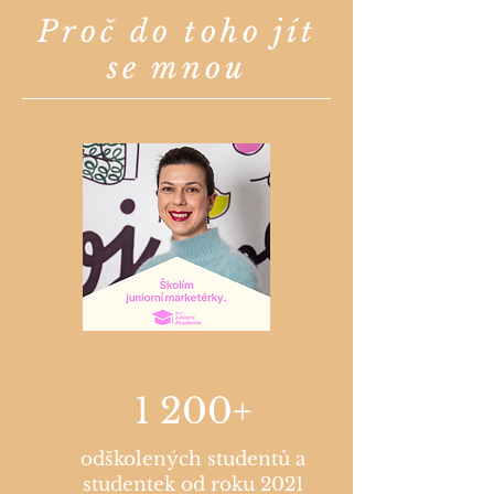
Proč do toho jít
se mnou
1 200+
odškolených studentů a
studentek od roku 2021