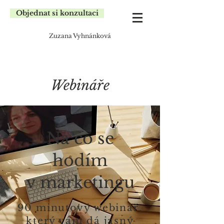
Objednat si konzultaci
Zuzana Vyhnánková
Webináře
Na co se
hodím
v marketingu
90 minutový webinář,
který vám dá jasný