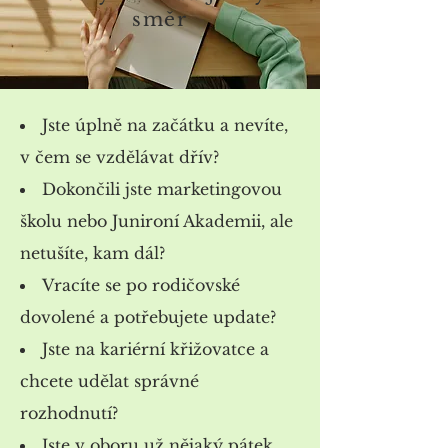
směr
​Jste úplně na začátku a nevíte,
v čem se vzdělávat dřív?
Dokončili jste marketingovou
školu nebo Junironí Akademii, ale
netušíte, kam dál?
Vracíte se po rodičovské
dovolené a potřebujete update?
Jste na kariérní křižovatce a
chcete udělat správné
rozhodnutí?
Jste v oboru už nějaký pátek,