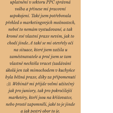
uplatnění v sektoru PPC správná
volba a přinese mi pracovní
uspokojení. Také jsem potřebovala
přehled o marketingových možnostech,
neboť to nemám vystudované, a tak
kromě své vlastní praxe nevím, jak to
chodí jinde. A také se mi otevřely oči
na situace, které jsem zažila u
zaměstnavatele a proč jsem se tam
vlastně nechtěla vracet (zadávání
úkolů jen tak mimochodem v kuchyňce
byla běžná praxe, díky za připomenutí
:)). Webinář mi přijde velmi užitečný
jak pro juniory, tak pro pokročilejší
marketéry, kteří jsou na křižovatce,
nebo prostě zapomněli, jaké to je jinde
a jak pestrý obor to je.