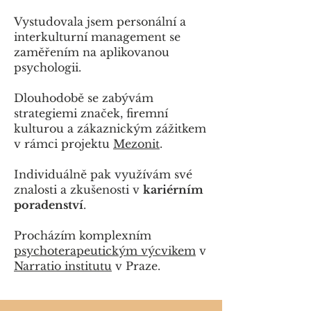
Vystudovala jsem personální a
interkulturní management se
zaměřením na aplikovanou
psychologii.
Dlouhodobě se zabývám
strategiemi značek, firemní
kulturou a zákaznickým zážitkem
v rámci projektu
Mezonit
.
Individuálně pak využívám své
znalosti a zkušenosti v
kariérním
poradenství
.
Procházím komplexním
psychoterapeutickým výcvikem
v
Narratio institutu
v Praze.